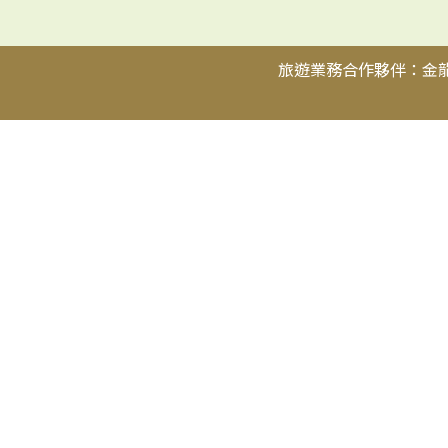
旅遊業務合作夥伴：金龍永
尋