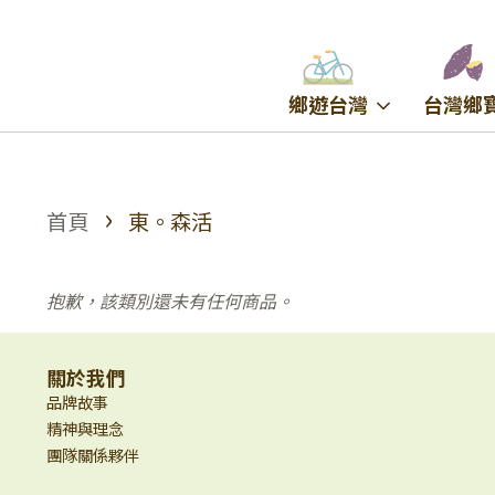
鄉遊台灣
台灣鄉
›
首頁
東。森活
抱歉，該類別還未有任何商品。
關於我們
品牌故事
精神與理念
團隊關係夥伴