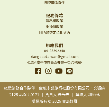
團隊關係夥伴
服務條款
隱私權政策
退換貨政策
國內旅遊定型化契約
聯絡我們
04-23392340
xiangbaotaiwan@gmail.com
41354臺中市霧峰區柳豐一街70號6F
Facebook
Instagram
YouTube
Line
旅遊業務合作夥伴：金龍永盛旅行社股份有限公司．交觀綜
2128 品保北0121 ｜ 負責人 朱光志 ｜ 聯絡人 胡怡林
版權所有 © 2026 寶島好鄉