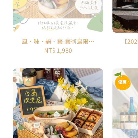
風．味．語．藝-藝術島限定
【20
皮克尼
方行
NT$ 1,980
優惠