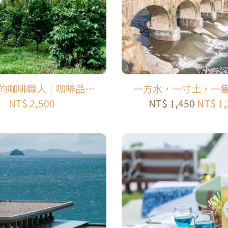
的咖啡職人｜咖啡品鑑
一方水，一寸土，一
集班｜暨南大學咖啡塾
大的小黃鴨｜米的一
NT$ 2,500
NT$ 1,450
NT$ 1,
旅行｜糯米橋休閒