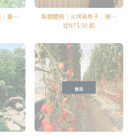
行｜薑麻
製麵體驗｜火烤烏魚子｜摸馬
蹄蛤｜金湖休閒農業區
從
NT$ 50
起
售完