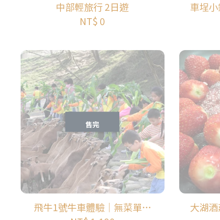
中部輕旅行 2日遊
車埕小
NT$ 0
售完
飛牛1號牛車體驗｜無菜單料
大湖酒