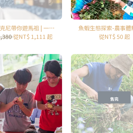
克尼帶你遊馬祖 | 一探
魚蝦生態探索-農事體
地方梟雄傳奇故事
製作-桃米休閒農業
1,380
從
NT$ 1,111
起
從
NT$ 50
起
售完