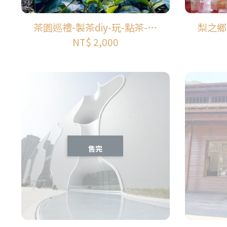
茶園巡禮-製茶diy-玩-點茶-竹
梨之鄉
林瑜伽-太極美地
NT$ 2,000
售完