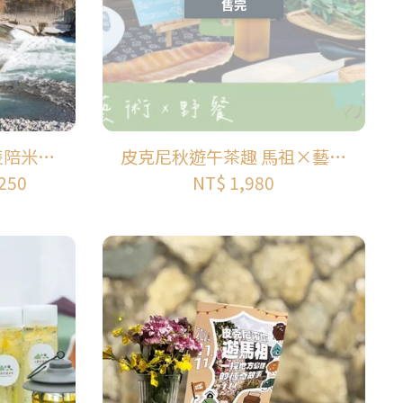
售完
隻陪米長
皮克尼秋遊午茶趣 馬祖×藝術
生半日小
×野餐
250
NT$ 1,980
農業區