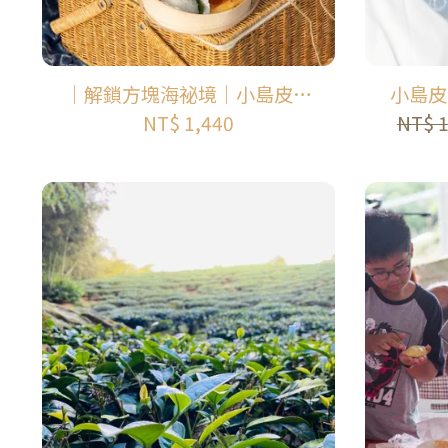
｜解鎖方塊海祕境｜小島皮克
小島皮
尼帶你暢遊獨一無二的海島旅
NT$ 1,440
NT$ 
程