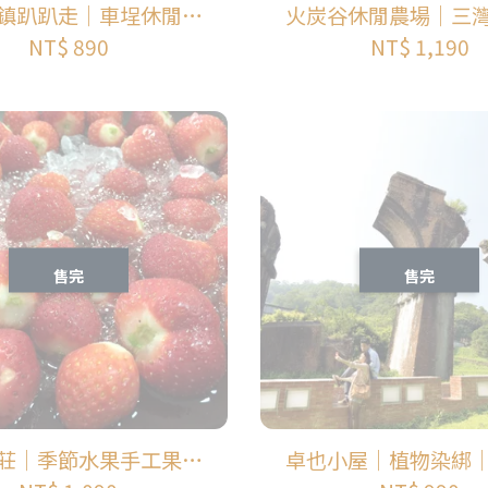
鎮趴趴走｜車埕休閒農
火炭谷休閒農場｜三
業區行程
｜金樁茶油工坊｜蓬
NT$ 890
NT$ 1,190
步道｜南江慢城｜南
三灣梨休閒農業區｜
農業區
售完
售完
莊｜季節水果手工果醬
卓也小屋｜植物染綁