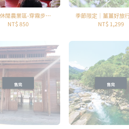
休閒農業區-穿霧步道-
季節限定｜薑薑好旅
客家豬籠粄體驗
園休閒農業區
NT$ 850
NT$ 1,299
售完
售完