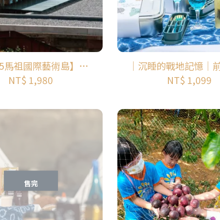
25馬祖國際藝術島】官
｜沉睡的戰地記憶｜
程-南竿/北竿一日遊
克尼 ! 最終野餐任務
NT$ 1,980
NT$ 1,099
售完