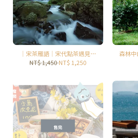
尋
｜宋茶雁語｜宋代點茶遇見紅
森林中
茶原鄉半日小旅行｜ 大雁休閒
半日密
NT$ 1,450
NT$ 1,250
農業區
售完