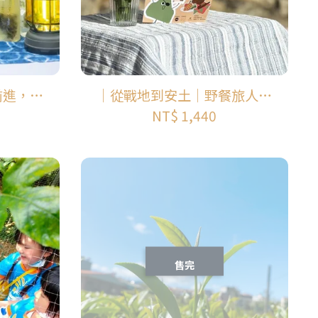
前進，皮
｜從戰地到安土｜野餐旅人的
 !
四維村故事散步
NT$ 1,440
售完