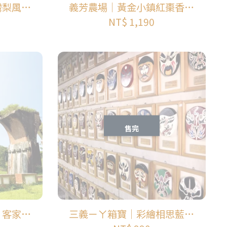
灣梨風情
義芳農場｜黃金小鎮紅棗香｜
萊溪護魚
穿龍耕學園｜石圍牆文化｜好
NT$ 1,190
庄老街｜
客坊｜苗栗食療趣｜湖東風情
南江休閒
｜黃金小鎮休閒農業區
售完
｜客家擂
三義ㄧㄚ箱寶｜彩繪相思藍衫