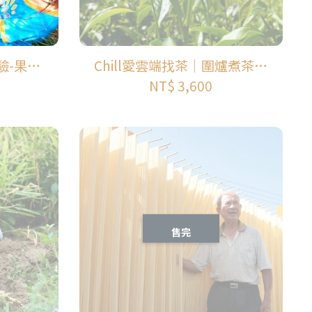
驗-果醬
Chill愛雲端找茶｜圍爐煮茶｜
區一日遊
採茶體驗｜竹林瑜伽｜太極美
NT$ 3,600
地
售完