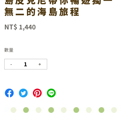
無二的海島旅程
NT$ 1,440
尋
數量
-
+