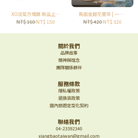
XO淡菜方塊酥 新品上架
馬祖金銀花窨茶 | 一盒8
✨
入 | 嘗鮮優惠中！！！
NT$ 160
NT$ 150
NT$ 420
NT$ 320
關於我們
品牌故事
精神與理念
團隊關係夥伴
服務條款
隱私權政策
退換貨政策
國內旅遊定型化契約
聯絡我們
04-23392340
xiangbaotaiwan@gmail.com