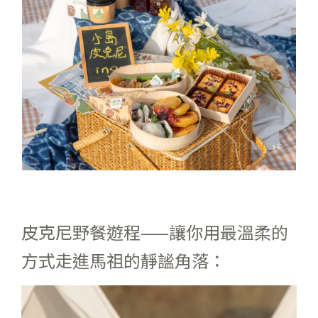
皮克尼野餐遊程——讓你用最溫柔的
方式走進馬祖的靜謐角落：