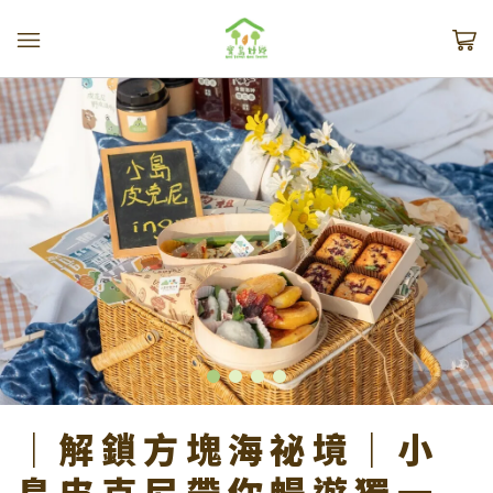
｜解鎖方塊海祕境｜小
島皮克尼帶你暢遊獨一