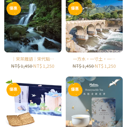
優惠
優惠
｜宋茶雁語｜宋代點茶
一方水，一寸土，一隻
遇見紅茶原鄉半日小旅
陪米長大的小黃鴨｜米
NT$ 1,450
NT$ 1,250
NT$ 1,450
NT$ 1,250
行｜ 大雁休閒農業區
的一生半日小旅行｜糯
米橋休閒農業區
優惠
優惠