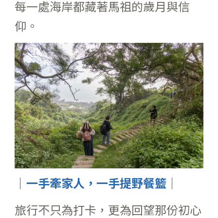
每一處海岸都藏著馬祖的歲月與信
仰。
｜一手牽家人，一手提野餐籃｜
旅行不只為打卡，更為回望那份初心