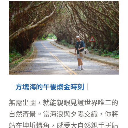
｜方塊海的午後燦金時刻｜
無需出國，就能親眼見證世界唯二的
自然奇景。當海浪與夕陽交織，你將
站在坤坵轉角，感受大自然親手拼貼