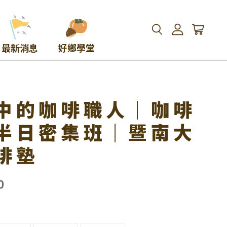
最新消息
好鄉學堂
中的咖啡職人｜咖啡
半日密集班｜暨南大
啡塾
0