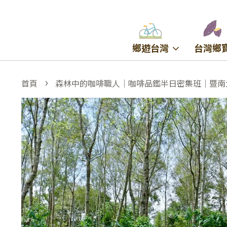
鄉遊台灣
台灣鄉
›
首頁
森林中的咖啡職人｜咖啡品鑑半日密集班｜暨南