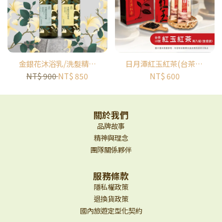
金銀花沐浴乳/洗髮精｜
日月潭紅玉紅茶(台茶18
小島花神｜ISLAND
號) | 正美茶棧 | 寶島好
NT$ 900
NT$ 850
NT$ 600
FLORA
茶
關於我們
品牌故事
精神與理念
團隊關係夥伴
服務條款
隱私權政策
退換貨政策
國內旅遊定型化契約