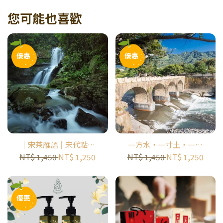
您可能也喜歡
優惠
優惠
｜宋茶雁語｜宋代點茶
一方水，一寸土，一隻
遇見紅茶原鄉半日小旅
陪米長大的小黃鴨｜米
NT$ 1,450
NT$ 1,250
NT$ 1,450
NT$ 1,250
行｜ 大雁休閒農業區
的一生半日小旅行｜糯
米橋休閒農業區
優惠