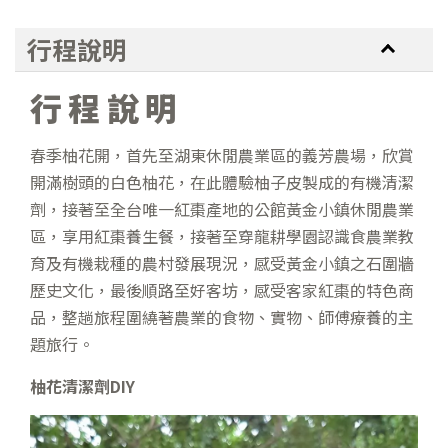
行程說明
行程說明
春季柚花開，首先至湖東休閒農業區的義芳農場，欣賞
開滿樹頭的白色柚花，在此體驗柚子皮製成的有機清潔
劑，接著至全台唯一紅棗產地的公館黃金小鎮休閒農業
區，享用紅棗養生餐，接著至穿龍耕學園認識食農業教
育及有機栽種的農村發展現況，感受黃金小鎮之石圍牆
歷史文化，最後順路至好客坊，感受客家紅棗的特色商
品，整趟旅程圍繞著農業的食物、實物、師傅療養的主
題旅行。
柚花清潔劑
DIY