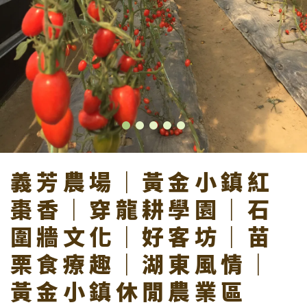
尋
義芳農場｜黃金小鎮紅
棗香｜穿龍耕學園｜石
圍牆文化｜好客坊｜苗
栗食療趣｜湖東風情｜
黃金小鎮休閒農業區