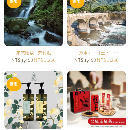
優惠
優惠
｜宋茶雁語｜宋代點茶
一方水，一寸土，一隻
遇見紅茶原鄉半日小旅
陪米長大的小黃鴨｜米
NT$ 1,450
NT$ 1,250
NT$ 1,450
NT$ 1,250
行｜ 大雁休閒農業區
的一生半日小旅行｜糯
米橋休閒農業區
優惠