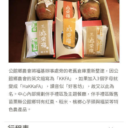
公館鄉農會將福基辦事處旁的老舊倉庫重新整建，因公
館鄉農會的英文縮寫為「KKFA」，如果加入3個字母就
變成「HaKKaFA」，讀音似「好客坊」，故又以此為
名。中心內部規劃伴手禮區及主題餐廳，伴手禮區販售
苗栗縣公館鄉特有紅棗、稻米、檳榔心芋頭與褔菜等特
色農產品。