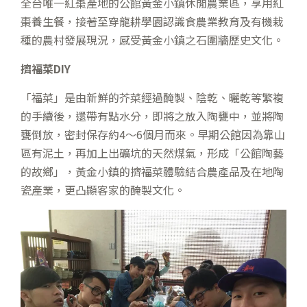
全台唯一紅棗產地的公館黃金小鎮休閒農業區，享用紅
棗養生餐，接著至穿龍耕學園認識食農業教育及有機栽
種的農村發展現況，感受黃金小鎮之石圍牆歷史文化。
擠福菜
DIY
「福菜」是由新鮮的芥菜經過醃製、陰乾、曬乾等繁複
的手續後，還帶有點水分，即將之放入陶甕中，並將陶
甕倒放，密封保存約4～6個月而來。早期公館因為靠山
區有泥土，再加上出礦坑的天然煤氣，形成「公館陶藝
的故鄉」，黃金小鎮的擠福菜體驗結合農產品及在地陶
瓷產業，更凸顯客家的醃製文化。