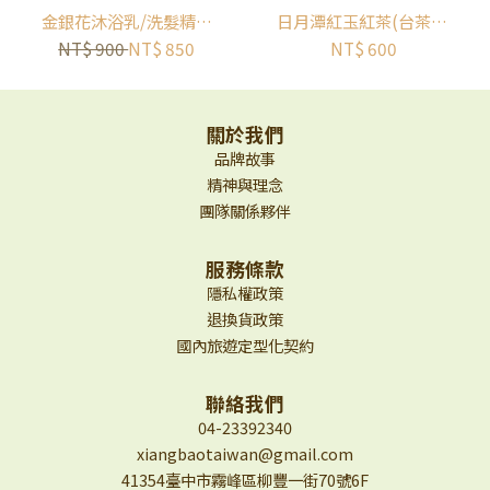
金銀花沐浴乳/洗髮精｜
日月潭紅玉紅茶(台茶18
小島花神｜ISLAND
號) | 正美茶棧 | 寶島好
NT$ 900
NT$ 850
NT$ 600
FLORA
茶
關於我們
品牌故事
精神與理念
團隊關係夥伴
服務條款
隱私權政策
退換貨政策
國內旅遊定型化契約
聯絡我們
04-23392340
xiangbaotaiwan@gmail.com
41354臺中市霧峰區柳豐一街70號6F