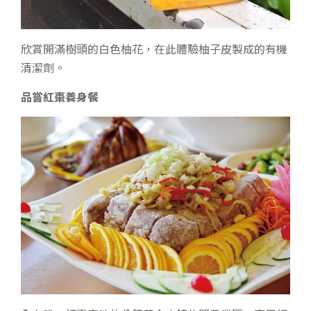
欣賞開滿樹頭的白色柚花，在此體驗柚子皮製成的有機
清潔劑。
品嘗紅棗養身餐