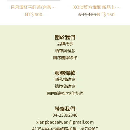
日月潭紅玉紅茶(台茶18
XO淡菜方塊酥 新品上架
號) | 正美茶棧 | 寶島好
✨
NT$ 600
NT$ 160
NT$ 150
茶
關於我們
品牌故事
精神與理念
團隊關係夥伴
服務條款
隱私權政策
退換貨政策
國內旅遊定型化契約
聯絡我們
04-23392340
xiangbaotaiwan@gmail.com
41354臺中市霧峰區柳豐一街70號6F