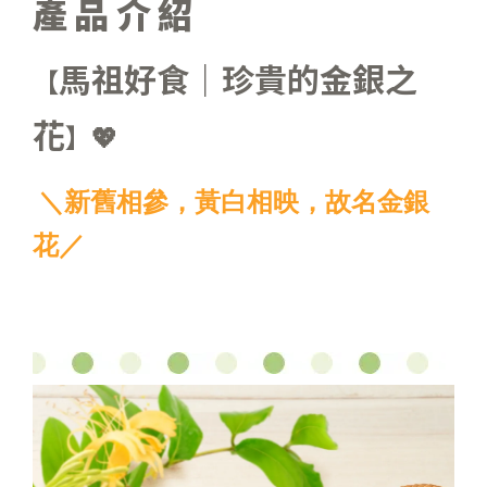
產品介紹
馬祖好食｜珍貴的金銀之
【
花
】💖
＼新舊相參，黃白相映，故名金銀
花
／