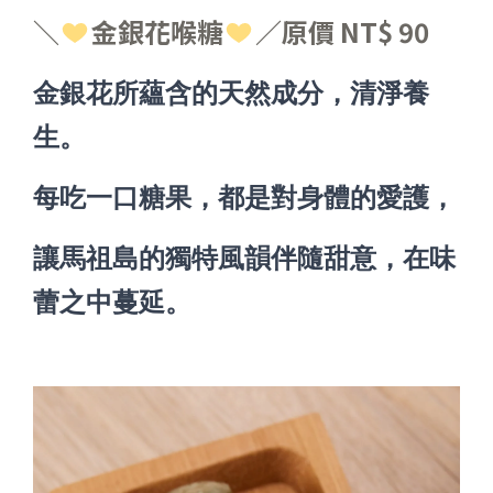
＼
金銀花喉糖
／
原價
NT$ 90
金銀花所蘊含的天然成分
，清淨養
生。
每吃一口糖果，都是對身體的愛護，
讓
馬祖島的獨特風韻伴隨甜意
，
在味
蕾之中蔓延。