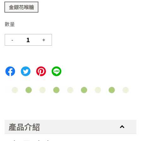
金銀花喉糖
數量
-
+
產品介紹