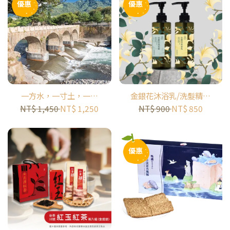
優惠
優惠
一方水，一寸土，一隻
金銀花沐浴乳/洗髮精｜
陪米長大的小黃鴨｜米
小島花神｜ISLAND
NT$ 1,450
NT$ 1,250
NT$ 900
NT$ 850
的一生半日小旅行｜糯
FLORA
米橋休閒農業區
優惠