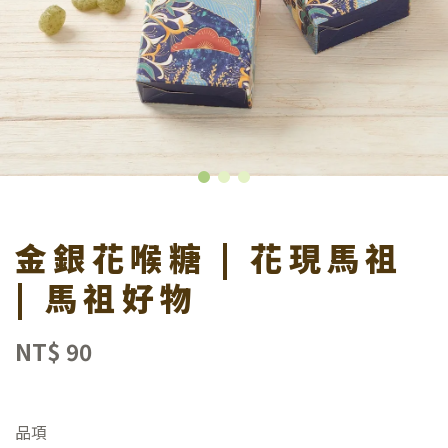
尋
金銀花喉糖 | 花現馬祖
| 馬祖好物
NT$ 90
品項