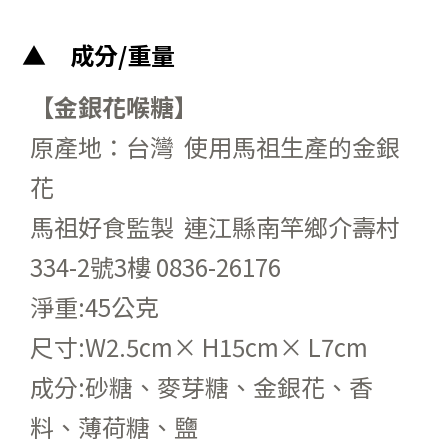
成分/重量
【
金銀花喉糖
】
原產地：台灣  使用馬祖生產的金銀
花
馬祖好食監製  連江縣南竿鄉介壽村
334-2號3樓 0836-26176
淨重:45公克
尺寸:W2.5cm× H15cm× L7cm
成分:砂糖、麥芽糖、金銀花、香
料、薄荷糖、鹽