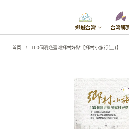
鄉遊台灣
台灣鄉
›
首頁
100個漫遊臺灣鄉村好點【鄉村小旅行(上)】