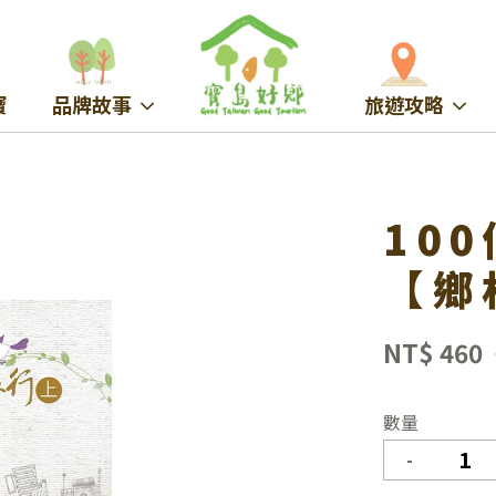
寶
品牌故事
旅遊攻略
10
【鄉
NT$ 460
數量
-