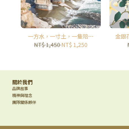
一方水，一寸土，一隻陪米
金銀
長大的小黃鴨｜米的一生半
花
NT$ 1,450
NT$ 1,250
日小旅行｜糯米橋休閒農業
區
關於我們
品牌故事
精神與理念
團隊關係夥伴