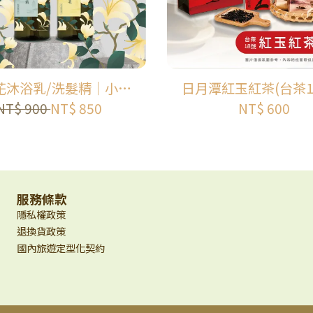
花沐浴乳/洗髮精｜小島
日月潭紅玉紅茶(台茶18
神｜ISLAND FLORA
正美茶棧 | 寶島
NT$ 900
NT$ 850
NT$ 600
服務條款
隱私權政策
退換貨政策
國內旅遊定型化契約