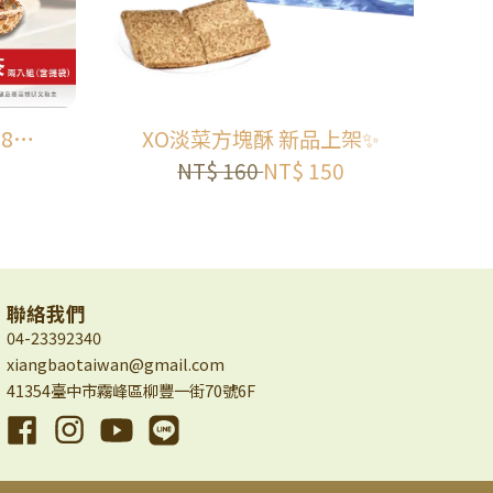
號) |
XO淡菜方塊酥 新品上架✨
好茶
NT$ 160
NT$ 150
聯絡我們
04-23392340
xiangbaotaiwan@gmail.com
41354臺中市霧峰區柳豐一街70號6F
Facebook
Instagram
YouTube
Line